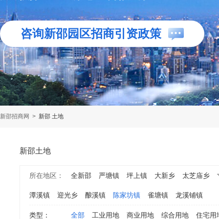
咨询新邵园区招商引资政策
新邵招商网
>
新邵 土地
新邵土地
所在地区：
全新邵
严塘镇
坪上镇
大新乡
太芝庙乡
潭溪镇
迎光乡
酿溪镇
陈家坊镇
雀塘镇
龙溪铺镇
类型：
全部
工业用地
商业用地
综合用地
住宅用